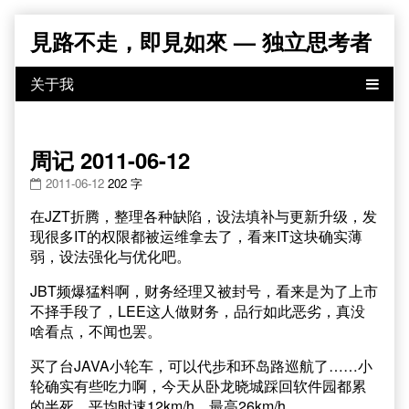
Skip
見路不走，即見如來 — 独立思考者
to
content
周记 2011-06-12
2011-06-12
202 字
在JZT折腾，整理各种缺陷，设法填补与更新升级，发
现很多IT的权限都被运维拿去了，看来IT这块确实薄
弱，设法强化与优化吧。
JBT频爆猛料啊，财务经理又被封号，看来是为了上市
不择手段了，LEE这人做财务，品行如此恶劣，真没
啥看点，不闻也罢。
买了台JAVA小轮车，可以代步和环岛路巡航了……小
轮确实有些吃力啊，今天从卧龙晓城踩回软件园都累
的半死，平均时速12km/h，最高26km/h