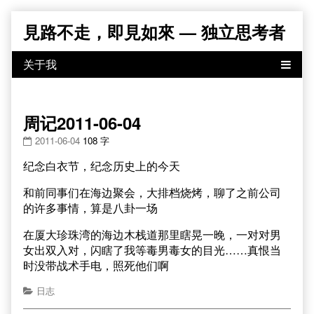
Skip
見路不走，即見如來 — 独立思考者
to
content
周记2011-06-04
2011-06-04
108 字
纪念白衣节，纪念历史上的今天
和前同事们在海边聚会，大排档烧烤，聊了之前公司
的许多事情，算是八卦一场
在厦大珍珠湾的海边木栈道那里瞎晃一晚，一对对男
女出双入对，闪瞎了我等毒男毒女的目光……真恨当
时没带战术手电，照死他们啊
日志