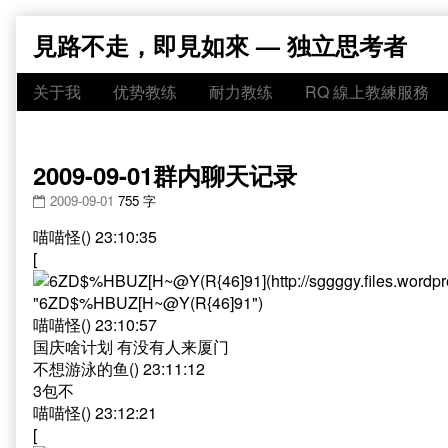
Skip
見路不走，即見如來 — 独立思考者
to
content
关于我
优势教练
耐力教练
RQ 線上教練服務
2009-09-01群内聊天记录
2009-09-01
755 字
喵喵怪() 23:10:35
[
喵喵怪() 23:10:57
国庆啥计划 有没有人来厦门
不想游泳的鱼() 23:11:12
3包不
喵喵怪() 23:12:21
[