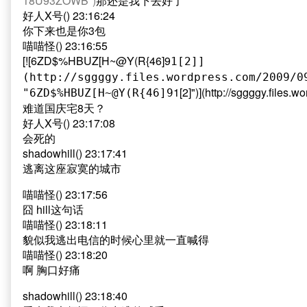
18U93ZOWB")
那还是我下去好了
好人X号() 23:16:24
你下来也是你3包
喵喵怪() 23:16:55
[![6ZD$%HBUZ[H~@Y(R{46]9
1[2]]
(http://sggggy.files.wordpress.com/2009/0
1[2]")](http://sggggy.fil
"6ZD$%HBUZ[H~@Y(R{46]9
难道国庆宅8天？
好人X号() 23:17:08
会死的
shadowhill() 23:17:41
逃离这座寂寞的城市
喵喵怪() 23:17:56
囧 hill这句话
喵喵怪() 23:18:11
貌似我逃出电信的时候心里就一直喊得
喵喵怪() 23:18:20
啊 胸口好痛
shadowhill() 23:18:40