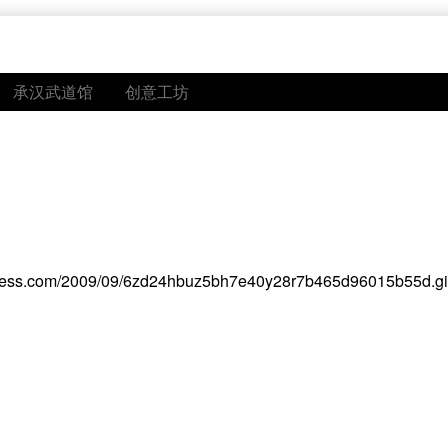
承汉武道馆
创意工坊