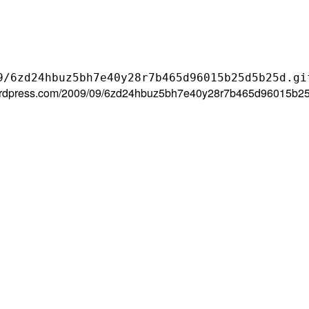
9/6zd24hbuz5bh7e40y28r7b465d96015b25d5b25d.gi
es.wordpress.com/2009/09/6zd24hbuz5bh7e40y28r7b465d96015b25