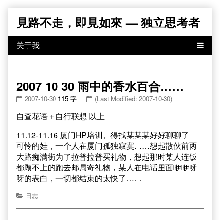
Skip
見路不走，即見如來 — 独立思考者
to
content
2007 10 30 雨中的香水百合……
2007-10-30
115 字
(Last Modified: 2007-10-30)
自查花语＋自行联想 以上
11.12-11.16 厦门HP培训。得找某某某好好聊聊了，
可怜的娃，一个人在厦门孤独寂寞……想起散伙前两
大路痴满街为了拉普拉普买礼物，想起那时某人连饭
都顾不上的跑去邮局寄礼物，某人在电话里面咿咿呀
呀的表白，一切都结束的太快了……
日志