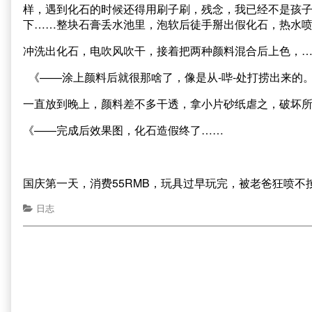
样，遇到化石的时候还得用刷子刷，残念，我已经不是孩
下……整块石膏丢水池里，泡软后徒手掰出假化石，热水喷
冲洗出化石，电吹风吹干，接着把两种颜料混合后上色，…
《——涂上颜料后就很那啥了，像是从-哔-处打捞出来的
一直放到晚上，颜料差不多干透，拿小片砂纸虐之，破坏
《——完成后效果图，化石造假终了……
国庆第一天，消费55RMB，玩具过早玩完，被老爸狂喷不
日志