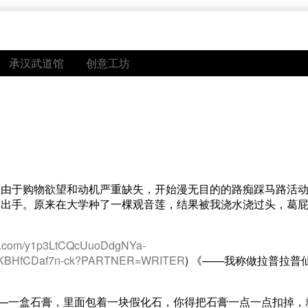
承汉武道馆
创意工坊
，由于购物欲望和动机严重缺失，开始漫无目的的路痴踩马路活
算出手。原来在大学种了一棵观音莲，结果被我浇水浇过头，葛
.msn.com/y1p3LtCQcUuoDdgNYa-
kLKBHfCDaf7n-ck?PARTNER=WRITER
) 《——我称做拉普拉普
——一盒石膏，里面包着一块假化石，你得把石膏一点一点扣掉，