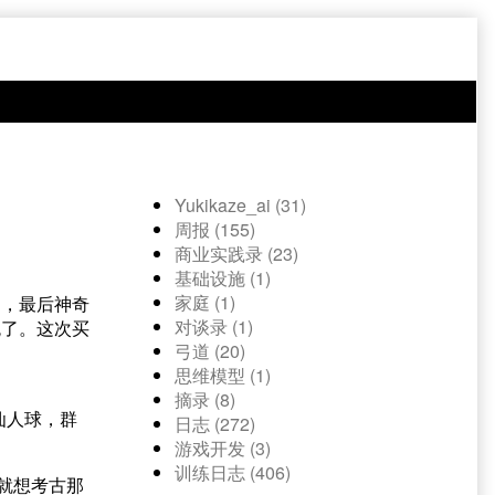
Yukikaze_ai (31)
周报 (155)
商业实践录 (23)
基础设施 (1)
家庭 (1)
动，最后神奇
对谈录 (1)
屁了。这次买
弓道 (20)
思维模型 (1)
摘录 (8)
仙人球，群
日志 (272)
游戏开发 (3)
训练日志 (406)
就想考古那