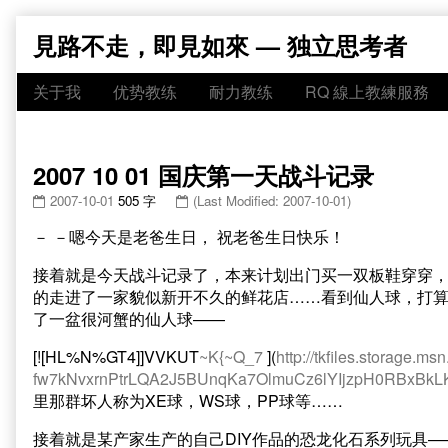
Skip
見路不走，即見如來 — 独立思考者
to
content
关于我
优势教练
耐力教练
RQ 線上教練服務
2007 10 01 国庆第一天战斗记录
2007-10-01
505 字
(Last Modified: 2007-10-01)
－ －嗯今天是老爸生日， 祝老爸生日快乐！
接着就是今天战斗记录了，本来计划出门买一双板鞋穿穿
的走进了一家貌似新开不久的鲜花店……看到仙人球，打
了一盆很河蟹的仙人球——
[![HL%N%GT4]]VVKUT
~K{~Q_7
](
http://tkfiles.storage
fw7kNvxrnPtrLQA2J5BUnqKa7OlmuCz6lYIjzpH0RBxB
里那群坏人称为XE球，WS球，PP球等……
接着就是某产家生产的自己DIY作品的恐龙化石系列玩具