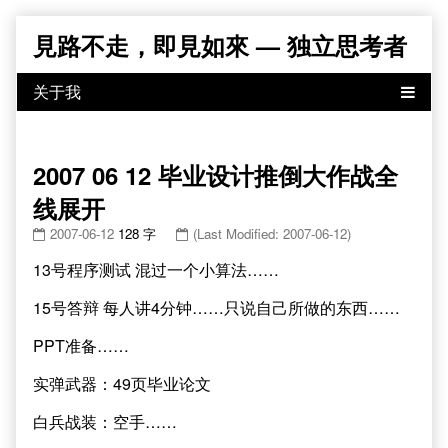
Skip
見路不走，即見如來 — 独立思考者
to
content
2007 06 12 毕业设计推倒大作战全
线展开
2007-06-12
128 字
(Last Modified: 2007-06-12)
13号程序测试 混过一个小算法……
15号答辩 每人讲4分钟……只说自己所做的东西……
PPT准备……
实弹武器：49页毕业论文
白兵战装：空手……