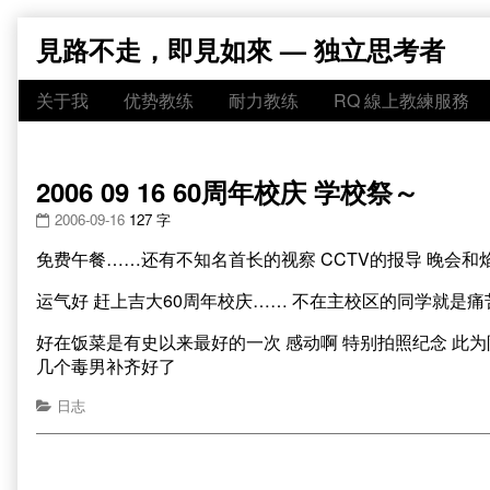
Skip
見路不走，即見如來 — 独立思考者
to
content
关于我
优势教练
耐力教练
RQ 線上教練服務
2006 09 16 60周年校庆 学校祭～
2006-09-16
127 字
免费午餐……还有不知名首长的视察 CCTV的报导 晚会和
运气好 赶上吉大60周年校庆…… 不在主校区的同学就是痛
好在饭菜是有史以来最好的一次 感动啊 特别拍照纪念 此
几个毒男补齐好了
日志