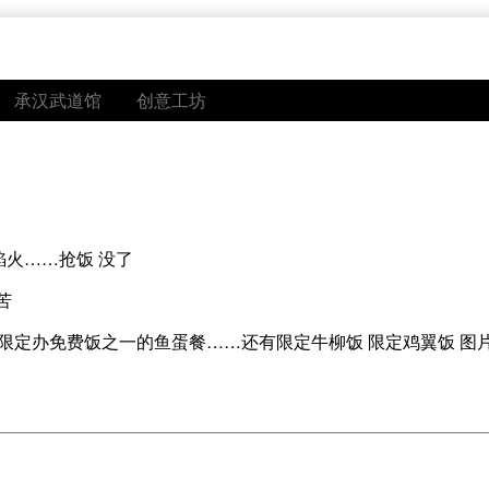
承汉武道馆
创意工坊
焰火……抢饭 没了
苦
为限定办免费饭之一的鱼蛋餐……还有限定牛柳饭 限定鸡翼饭 图