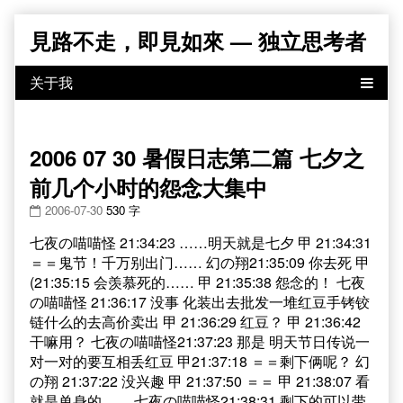
Skip
見路不走，即見如來 — 独立思考者
to
content
2006 07 30 暑假日志第二篇 七夕之
前几个小时的怨念大集中
2006-07-30
530 字
七夜の喵喵怪 21:34:23 ……明天就是七夕 甲 21:34:31
＝＝鬼节！千万别出门…… 幻の翔21:35:09 你去死 甲
(21:35:15 会羡慕死的…… 甲 21:35:38 怨念的！ 七夜
の喵喵怪 21:36:17 没事 化装出去批发一堆红豆手铐铰
链什么的去高价卖出 甲 21:36:29 红豆？ 甲 21:36:42
干嘛用？ 七夜の喵喵怪21:37:23 那是 明天节日传说一
对一对的要互相丢红豆 甲21:37:18 ＝＝剩下俩呢？ 幻
の翔 21:37:22 没兴趣 甲 21:37:50 ＝＝ 甲 21:38:07 看
就是单身的…… 七夜の喵喵怪21:38:31 剩下的可以带