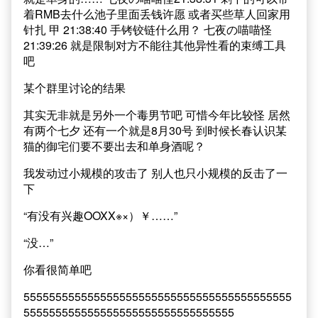
着RMB去什么池子里面丢钱许愿 或者买些草人回家用
针扎 甲 21:38:40 手铐铰链什么用？ 七夜の喵喵怪
21:39:26 就是限制对方不能往其他异性看的束缚工具
吧
某个群里讨论的结果
其实无非就是另外一个毒男节吧 可惜今年比较怪 居然
有两个七夕 还有一个就是8月30号 到时候长春认识某
猫的御宅们要不要出去和单身酒呢？
我发动过小规模的攻击了 别人也只小规模的反击了一
下
“有没有兴趣OOXX※×）￥……”
“没…”
你看很简单吧
555555555555555555555555555555555555555555
555555555555555555555555555555555