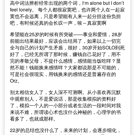
高中词法辨析经常出现的两个词，I‘m alone but I don’t
feel lonely。 每个人都很寂寞吧，也许两个人在一起寂
寞也不会远离，只是希望能有人来一起分担这份负担
吧，有时候还真的会长叹一声，唉～真寂寞啊
希望能在25岁的时候有所突破——事业和爱情，28岁
前能出结果最好，应该会出结局了，如果以上一切完
全与自己的计划产生矛盾，很好，30岁开始SOLO到死
好了，已经无所谓了那时候，赚钱自己花好了，用不
完的孝敬父母，不提什么感情，感情能当饭吃咩？显
然不能！钱能换来感情咩？大家都说那是不可能的，
可是社会很现实，用钱换来的感情还是普遍存在的
Orz。
别太相信女人了，女人深不可测啊。从小喜欢再沉默
中观察别人，不是爱说话，那是收集模拟的资料好
了，模拟一个人的一小部分或者生活的一段时间对我
来说不难，所谓读心术也没什么神秘的，心理学的书
看多了，也就成那样。
22岁的总结也没什么了，未来的计划，会逐步细化，