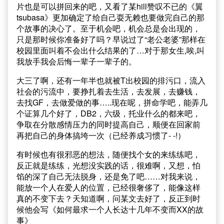
片也是可以拼回来的吧，又看了某hill赞叹不已的《翼
tsubasa》更加确定了给自己耍无赖也要做完自己的那
个故事的决心了。至于机会吧，机会总是会出现的，
只是那时候你准备好了吗？早说过了“老公老婆”那样在
校园里面叫着不会出什么结果的了…对于那女生,唉,叫
我放手我会后悔一辈子一辈子的。
大三了啊，还有一年半也就被T出校园的排污口，流入
社会的污流中，要挣扎着去生活，去发展，去赚钱，
去找GF，去做爱做的事…..现在呢，拼命学吧，能弄几
个证算几个好了，DB2，六级，托业什么的都来吧，
争取在分散感情压力的同时提高自己，顺便在回家前
再把自己的身体搞垮一次（已经养成习惯了- -!）
有时候也有很邪恶的想法，随便找个女的来练练吧，
反正就是练练，光想没实践的话，很难啊，又想，怕
馅的深了自己无法脱身，还是免了吧……对我来说，
能放一个人在爱人的位置，已经很奢侈了，能像这样
真的不变下去？天知道啊，问某文去好了，反正到时
候他会写《如何最求一个人长达十几年不变而XX的故
事》