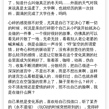
了，知道什么叫做真正的冬天吗……外面的天气对我
来说真是太温柔了。大学啊，也就经历的第一次挂
科，圆满的完成了大学任务，呜呜
心碎的感觉很不好受，尤其是自己下定决心了断一切
的时候，何况是亲自打碎那个自己从小P孩开始就决心
去做的一件事，一个很好很好的故事。仿佛真的可以
看见碎片散了一地，无牵无挂，看着别人老公老婆的
喊来喊去，倒是会蹦出一声冷笑：“哼”架空的所谓爱
情，好奇心和性的驱动罢了，没有承担责任的觉悟，
那么轻浮的感情，还是让它散落在这个变化莫测的社
会里面成为笑柄好了。靠着茶，咖啡，动画，伪自
习，收集不断消磨时间，分散经历，把自己领进一个
深深的迷宫中，不是出不来，而是不想出来啊，这样
的迷宫怎么看都是骗人的，冷眼扫过，自己也就赤裸
裸的立在空荡荡的世界上了，脑子里有什么？碎片，
分不清友情还是爱情的碎片，照不出自己的脸啊，我
是在做什么啊？
自己果然是变化系的，喜欢给自己找借口，听了某齐
的《永不退缩》（玩O2的时候突然听到的），觉得碎