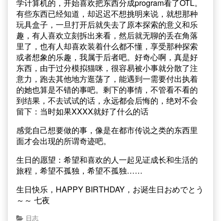
学计算机的，开始喜欢把东西分成program看了OTL。
有些东西已经知道，却迟迟不想挑明来说，就想那种
玩具盒子，一旦打开后就失去了原本探索的意义和乐
趣，有人喜欢立刻拆出来看，然后就无聊的丢在角落
里了，也有人却喜欢装着什么都不懂，享受那种探索
或者想象的乐趣，我属于后者吧。好奇心啊，真是好
东西，由于过分模拟猫咪，很容易被小事就分散了注
意力，跑去其他地方逛荡了，能遇到一需要付出执着
的她也算是不错的事吧。剩下的事情，不管看不看的
到结果，不去试试的话，永远都会后悔的，绝对不会
留下：当时如果XXXX就好了什么的话
感觉自己想要做的事，像是在都市传说之类的东西里
面才会出现的所谓奇迹吧。
生日的愿望：希望和喜欢的人一起见证成长和生活的
旅程，希望不孤独，希望不孤独……
生日快乐，HAPPY BIRTHDAY，お诞生日おめでとう
～～ 七夜
日志