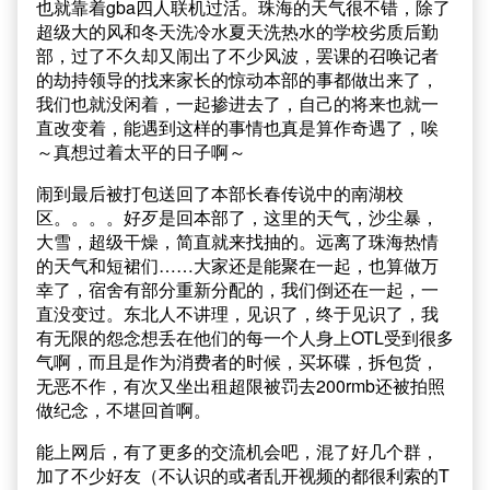
也就靠着gba四人联机过活。珠海的天气很不错，除了
超级大的风和冬天洗冷水夏天洗热水的学校劣质后勤
部，过了不久却又闹出了不少风波，罢课的召唤记者
的劫持领导的找来家长的惊动本部的事都做出来了，
我们也就没闲着，一起掺进去了，自己的将来也就一
直改变着，能遇到这样的事情也真是算作奇遇了，唉
～真想过着太平的日子啊～
闹到最后被打包送回了本部长春传说中的南湖校
区。。。。好歹是回本部了，这里的天气，沙尘暴，
大雪，超级干燥，简直就来找抽的。远离了珠海热情
的天气和短裙们……大家还是能聚在一起，也算做万
幸了，宿舍有部分重新分配的，我们倒还在一起，一
直没变过。东北人不讲理，见识了，终于见识了，我
有无限的怨念想丢在他们的每一个人身上OTL受到很多
气啊，而且是作为消费者的时候，买坏碟，拆包货，
无恶不作，有次又坐出租超限被罚去200rmb还被拍照
做纪念，不堪回首啊。
能上网后，有了更多的交流机会吧，混了好几个群，
加了不少好友（不认识的或者乱开视频的都很利索的T