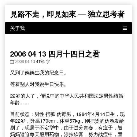
Skip
見路不走，即見如來 — 独立思考者
to
content
2006 04 13 四月十四日之君
2006-04-13
4194 字
又到了妈妈生我的纪念日。
等着别人对我说生日快乐。
22岁的人了，传说中的中华人民共和国法定男性结婚
年龄……
目前状态：男性 括弧 伪毒男，1984年4月14日生，现
年22岁，升高170cm，体重57kg，刚把烫的伪卷发给
剔了，现属于不定型中，由于过分青春，有痘子，被
妈妈逼迫每天服用药物，涂抹软膏，努力战痘中，童