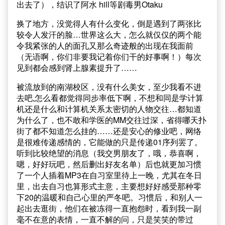
出去了），结识了阿水 hill等剧毒男Otaku
换了地方，没觉得人有什么变化，倒是遇到了两张比
较令人发汗的脸…世界这么大，怎么就仅仅的两个能
令我紧张的人的面孔又那么奇迹般的出现在我面前
（无语啊，你们非要我记着你们干的好事啊！）每次
见到都会感到肾上腺素提升了……
被流放到的南湖校区，没有什么美女，至少我看不进
去吧,怎么看都觉得同步率低下啊，不想和同是学计算
机还是什么和计算机关系太密切的人物交往…都知道
为什么了，也不敢和学医的MM交往过深，省得哪天扑
街了都不知道怎么挂的……还是安心的修业吧，网络
是很难传递感情的，它能做的只是传递01序列罢了。
听到比较绝望的消息（我交男朋友了，哦，恭喜啊，
嗯，好好玩吧，然后删出好友名单）后也就更加习惯
了一个人插着MP3在自习室里待上一晚，尤其在冬日
里，出去自习也算形式主意，主要想好好感受那种零
下20的温暖和自己心里的严冬吧。习惯后，和别人一
起出去逛街，他们在被冻得一直抱怨时，看到我一副
毫不在意的表情，一直不解的问，只是笑笑的带过