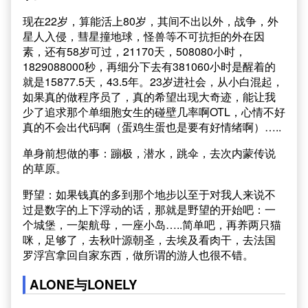
现在22岁，算能活上80岁，其间不出以外，战争，外
星人入侵，彗星撞地球，怪兽等不可抗拒的外在因
素，还有58岁可过，21170天，508080小时，
1829088000秒，再细分下去有381060小时是醒着的
就是15877.5天，43.5年。23岁进社会，从小白混起，
如果真的做程序员了，真的希望出现大奇迹，能让我
少了追求那个单细胞女生的碰壁几率啊OTL，心情不好
真的不会出代码啊（蛋鸡生蛋也是要有好情绪啊）…..
单身前想做的事：蹦极，潜水，跳伞，去次内蒙传说
的草原。
野望：如果钱真的多到那个地步以至于对我人来说不
过是数字的上下浮动的话，那就是野望的开始吧：一
个城堡，一架航母，一座小岛…..简单吧，再养两只猫
咪，足够了，去秋叶源朝圣，去埃及看肉干，去法国
罗浮宫拿回自家东西，做所谓的游人也很不错。
ALONE与LONELY