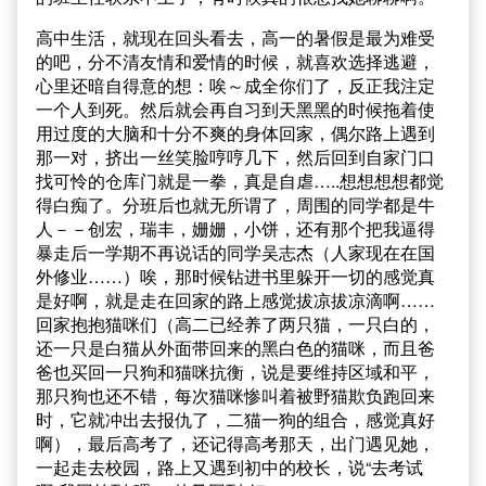
高中生活，就现在回头看去，高一的暑假是最为难受
的吧，分不清友情和爱情的时候，就喜欢选择逃避，
心里还暗自得意的想：唉～成全你们了，反正我注定
一个人到死。然后就会再自习到天黑黑的时候拖着使
用过度的大脑和十分不爽的身体回家，偶尔路上遇到
那一对，挤出一丝笑脸哼哼几下，然后回到自家门口
找可怜的仓库门就是一拳，真是自虐…..想想想想都觉
得白痴了。分班后也就无所谓了，周围的同学都是牛
人－－创宏，瑞丰，姗姗，小饼，还有那个把我逼得
暴走后一学期不再说话的同学吴志杰（人家现在在国
外修业……）唉，那时候钻进书里躲开一切的感觉真
是好啊，就是走在回家的路上感觉拔凉拔凉滴啊……
回家抱抱猫咪们（高二已经养了两只猫，一只白的，
还一只是白猫从外面带回来的黑白色的猫咪，而且爸
爸也买回一只狗和猫咪抗衡，说是要维持区域和平，
那只狗也还不错，每次猫咪惨叫着被野猫欺负跑回来
时，它就冲出去报仇了，二猫一狗的组合，感觉真好
啊），最后高考了，还记得高考那天，出门遇见她，
一起走去校园，路上又遇到初中的校长，说“去考试