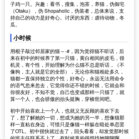
子鸡一只。兴趣：看书，搜集，泡茶，养猫，伪御宅
（Otaku），伪 Shopaholic，伪装者，总体来说，支
持自己的动力是好奇心。讨厌的东西：虐待动物，冬
瓜。
小时候
用棍子敲过邻居家的猫 – -#，因为觉得猫不听话，后
来在初中的时候养了第一只猫，黄白相间的皮毛，很
机灵，有个性，开始理解为什么猫不总是听话，（不
像狗，主人就是它的全部），无论你和猫相处多久，
猫都一直保持独立的个性，好奇心，永远无法用命令
的语气忽来忽去，它觉得你还不错的时候，它就会和
你很友好，不知不觉，自己也变成那样一只猫了，就
算一个人，也会骄傲的抬头挺胸，穿梭世间吧。
初中开始喜欢上一个人，也就义无反顾的喜欢下去
了，想了解她的一切，想成为她的另一半，想像猫那
样一直粘在身边，可惜只是像猫一样躲在暗处单恋罢
了OTL。初中很快就过去了，回头看看，却发觉那时候
的班主任联系不上了，有时候真的很想找她聊聊啊。