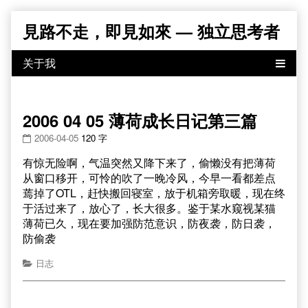
Skip
見路不走，即見如來 — 独立思考者
to
content
2006 04 05 薄荷成长日记第三篇
2006-04-05
120 字
有惊无险啊，气温突然又降下来了，偷懒没有把薄荷
从窗口移开，可怜的吹了一晚冷风，今早一看都差点
蔫掉了OTL，赶快搬回寝室，放于机箱旁取暖，现在终
于活过来了，放心了，长大很多。鉴于某水窥视某猫
薄荷已久，现在要加强防范意识，防夜袭，防日袭，
防偷袭
日志