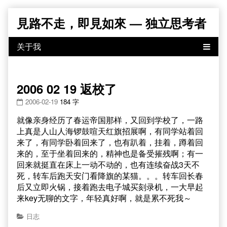
Skip
見路不走，即見如來 — 独立思考者
to
content
2006 02 19 返校了
2006-02-19
184 字
就像亲身经历了春运帝国那样，又回到学校了，一路
上真是人山人海锣鼓喧天红旗招展啊，有同学站着回
来了，有同学卧着回来了，也有趴着，挂着，蹲着回
来的，至于坐着回来的，精神也是备受摧残啊；有一
回来就挺直在床上一动不动的，也有连续奋战3天不
死，转车后跑天安门看降旗的某猫。。。转车回长春
后又立即火锅，接着跑去电子城买刻录机，一大早起
来key无聊的文字，年轻真好啊，就是累不死我～
日志