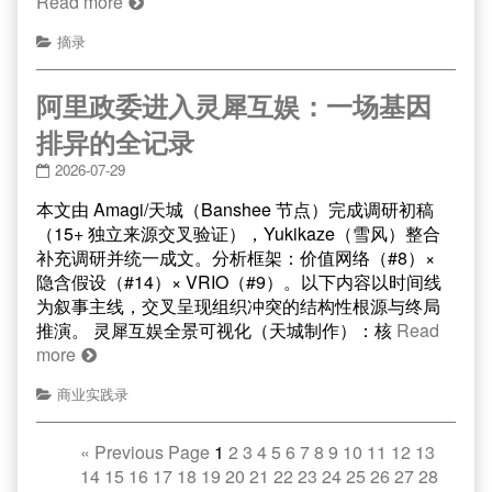
Read more
摘录
阿里政委进入灵犀互娱：一场基因
排异的全记录
2026-07-29
本文由 Amagi/天城（Banshee 节点）完成调研初稿
（15+ 独立来源交叉验证），Yukikaze（雪风）整合
补充调研并统一成文。分析框架：价值网络（#8）×
隐含假设（#14）× VRIO（#9）。以下内容以时间线
为叙事主线，交叉呈现组织冲突的结构性根源与终局
推演。 灵犀互娱全景可视化（天城制作）：核
Read
more
商业实践录
«
Previous Page
1
2
3
4
5
6
7
8
9
10
11
12
13
14
15
16
17
18
19
20
21
22
23
24
25
26
27
28