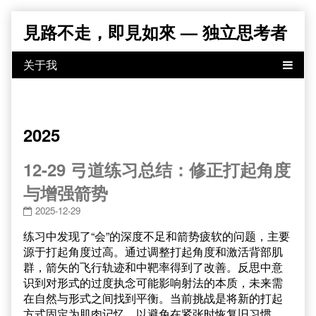
Skip
見路不走，即見如來 — 独立思考者
to
content
2025
12-29 弓道练习总结：修正打起角度
与增强箭势
2025-12-29
练习中发现了“会”的深度不足和箭势疲软的问题，主要
源于打起角度过高。通过调整打起角度和激活背部肌
群，箭矢的飞行轨迹和中靶率得到了改善。反思中意
识到对形式的过度执念可能影响射法的本质，未来需
在自然与形式之间找到平衡。当前挑战是将新的打起
方式固定为肌肉记忆，以避免在紧张时恢复旧习惯。