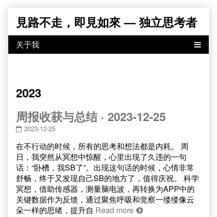
Skip
見路不走，即見如來 — 独立思考者
to
content
2023
周报收获与总结 · 2023-12-25
2023-12-25
在不行动的时候，所有的思考和想法都是内耗。 周
日，我突然从冥想中惊醒，心里出现了久违的一句
话：“卧槽，我SB了”。出现这句话的时候，心情非常
舒畅，终于又发现自己SB的地方了，值得庆祝。 科学
冥想，借助传感器，测量脑电波，再转换为APP中的
关键数据作为反馈，通过聚焦呼吸和觉察一缕缕像云
朵一样的思绪，提升自
Read more