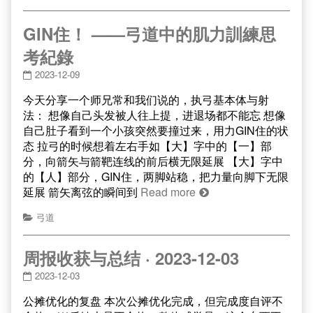
GIN住！ ——弓道中的肌力訓練思
考紀錄
2023-12-09
今天分享一个师兄常和我们说的，执弓基本体与射
法： 想像自己头发被人往上提，进退场都不能忘 想像
自己肚子看到一个小孩突然要撞过来，用力GIN住的状
态 拉弓的时候想着左右手如【大】字中的【一】部
分，向箭矢与箭靶连线的前后横无限延展 【大】字中
的【人】部分，GIN住，两脚站稳，把力量向脚下无限
延展 箭矢离弦的瞬间到
Read more
弓道
周报收获与总结 · 2023-12-03
2023-12-03
公摊优化的复盘 本次公摊优化完成，但完成度自评不