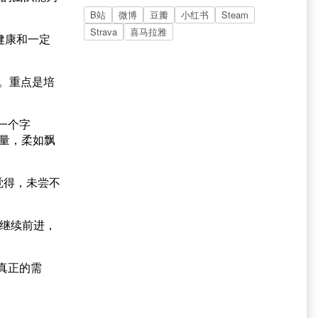
B站
微博
豆瓣
小红书
Steam
Strava
喜马拉雅
健康和一定
。重点是培
一个字
力量，柔如飘
觉得，未尝不
便继续前进，
真正的需