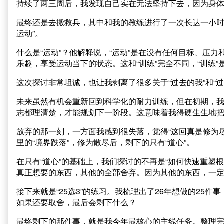
持续了两三周后，我发现自己实在无法坚持下去，因为身
最终还是去搬救兵，其中和我的教练进行了一次长达一小时
运动”。
什么是“运动”？他解释说，“运动”是在没有任何目标、压
乐趣，享受运动当下的状态。这和“训练”完全不同，“训练
这次探讨非常坦诚，也让我剥离了很多关于“过去的我”和“
未来虽然有机会重新回到科学化的耐力训练，但在初期，
志都理清楚，才能规划下一阶段。这意味着我得硬生生地把自
放弃的那一刻，一方面我感到很失落，觉得“这回真是修为
里的“境界跌落”，修为散尽后，剩下的只有“道心”。
在只有“道心”的基础上，我们探讨的不再是“如何快速重塑根
真正想要的东西，其他的全部舍弃。因为其他的东西，一
接下来就是“25选3”的练习。我梳理出了26年想做的25
如果还要取舍，最后会剩下什么？
最终剩下的那件事，就是我今年最核心的主线任务。整理