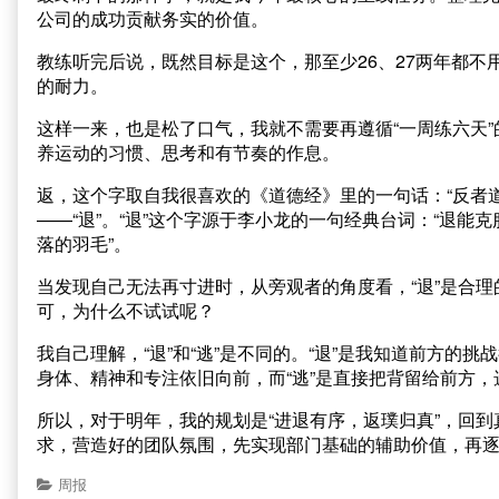
公司的成功贡献务实的价值。
教练听完后说，既然目标是这个，那至少26、27两年都不
的耐力。
这样一来，也是松了口气，我就不需要再遵循“一周练六天
养运动的习惯、思考和有节奏的作息。
返，这个字取自我很喜欢的《道德经》里的一句话：“反者
——“退”。“退”这个字源于李小龙的一句经典台词：“退
落的羽毛”。
当发现自己无法再寸进时，从旁观者的角度看，“退”是合理
可，为什么不试试呢？
我自己理解，“退”和“逃”是不同的。“退”是我知道前方
身体、精神和专注依旧向前，而“逃”是直接把背留给前方
所以，对于明年，我的规划是“进退有序，返璞归真”，回
求，营造好的团队氛围，先实现部门基础的辅助价值，再
周报