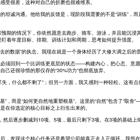
体感受很差，这种对自己的折磨也很难维系。
的坦诚沟通。他给我的反馈是，现阶段我需要的不是“训练”，而
力和预期的情况下，你依然愿意去跑步、骑车、游泳，并且能沉浸
”是盯着年度目标、排期、训练计划和周期，思考如何提升强度。
过去的数据”的执念。我现在就是一个身体经历了大修大调之后的
我必须回到一个比训练更底层的状态——构建内心，把心态、意
己还很珍惜的那仅存的“30%功力”也彻底放弃。
尽失，什么都不剩了”；但另一方面，我又感到一种轻松。这有点
基”，而是“如何更自然地重塑根基”。这里的“自然”包含了“取舍”
定是在你选定的核心目标之上衍生出来的。
件事，然后逐步删减到10项、5项，最后只剩下3项。在3项的基础上
完后，发现这个核心任务还是希望公司能真正走入正循环，我所