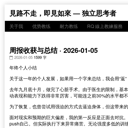
Skip
見路不走，即見如來 — 独立思考者
to
content
关于我
优势教练
耐力教练
RQ 線上教練服務
周报收获与总结 · 2026-01-05
2026-01-05
1599 字
年终个人小结
关于这一年的个人发展，如果用一个字来总结，我会用“返”，
去年九月底十月，做完了心脏手术。由于医生的限制，基
动表现和能力下跌得非常厉害，可能连之前30%的水平都
为了恢复，也曾尝试用强迫的方式去逼迫身体，但这带来的
面对现实和预期的巨大偏差，我的第一反应是正面去对抗。
push自己。但实际执行下来异常痛苦。无论强度多低的