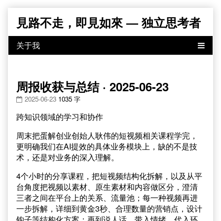
Skip
見路不走，即見如來 — 独立思考者
to
content
周报收获与总结 · 2025-06-23
2025-06-23
1035 字
跨知识领域的学习和协作
周末把蛋解创业创始人耿伟的短视频相关课程学完，
更明确我们在AI提效的具体业务模块上，缺的不是技
术，还是对业务的深入理解。
4个小时的分享课程，把短视频结构化拆解，以及从平
台角度把视频以素材、原生素材和内容做区分，澄清
三者之间在平台上的关系、流量池；每一种视频再进
一步拆解，详细到黄金3秒、合理数量的营销点，设计
钩子等结构化方案；再到说人话，带入情绪，代入环