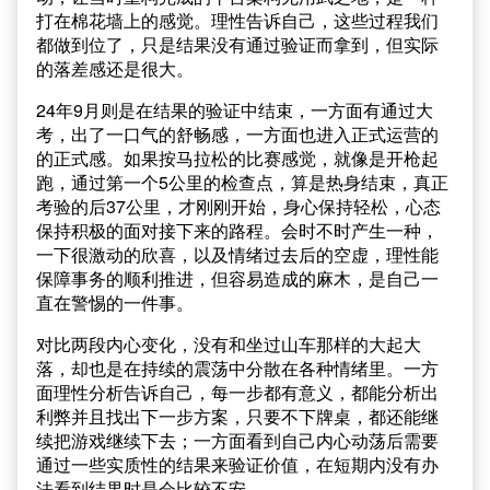
打在棉花墙上的感觉。理性告诉自己，这些过程我们
都做到位了，只是结果没有通过验证而拿到，但实际
的落差感还是很大。
24年9月则是在结果的验证中结束，一方面有通过大
考，出了一口气的舒畅感，一方面也进入正式运营的
的正式感。如果按马拉松的比赛感觉，就像是开枪起
跑，通过第一个5公里的检查点，算是热身结束，真正
考验的后37公里，才刚刚开始，身心保持轻松，心态
保持积极的面对接下来的路程。会时不时产生一种，
一下很激动的欣喜，以及情绪过去后的空虚，理性能
保障事务的顺利推进，但容易造成的麻木，是自己一
直在警惕的一件事。
对比两段内心变化，没有和坐过山车那样的大起大
落，却也是在持续的震荡中分散在各种情绪里。一方
面理性分析告诉自己，每一步都有意义，都能分析出
利弊并且找出下一步方案，只要不下牌桌，都还能继
续把游戏继续下去；一方面看到自己内心动荡后需要
通过一些实质性的结果来验证价值，在短期内没有办
法看到结果时是会比较不安。