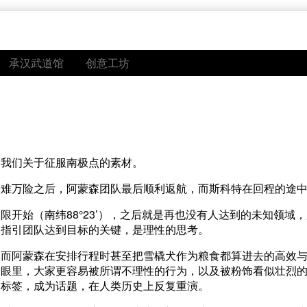
承汉武道馆
创意工坊
到我们关于征服南极点的素材。
千难万险之后，阿蒙森团队最后顺利返航，而斯科特在回程的途
开始（南纬88°23’），之后就是再也没有人达到的未知领域
够指引团队达到目标的关键，是理性的思考。
，而阿蒙森在安排行程时甚至把雪橇犬作为粮食都算进去的高效
的眼里，大家更容易被所谓不理性的行为，以及被粉饰看似壮烈
种标签，成为话题，在人类历史上反复重演。