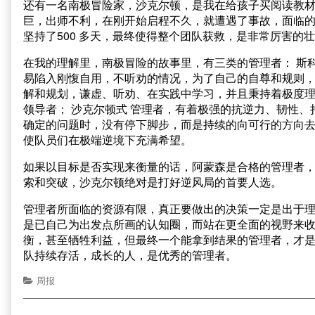
还有一名南极冒险家，沙克尔顿，是我在给孩子买阅读教
巨，出师不利，在刚开始启程不久，就遭遇了事故，面临
坚持了500 多天，最终使得整个团队获救，是非常厉害的
在我的理解里，南极冒险的故事里，有三类的管理者： 斯
易陷入刚愎自用，不听劝的情况，为了自己的自尊和规则，
解和规划，谦虚、听劝、在实践中学习，并且秉持着极度
领导者； 沙克尔顿式 管理者，有着极强的抗逆力、韧性
确定的问题时，没有停下脚步，而是持续的向可行的方向
使队员们在极端逆境下充满希望。
如果以目标是否实现来衡量的话，阿蒙森是合格的管理者
索和突破，沙克尔顿绝对是打好逆风局的首要人选。
管理者所面临的资源有限，真正要做出的决策一定是出于
是已自己为出发点所画的认知圈，而站在更全面的视野来
衡，甚至牺牲利益，但最终一个能拿到结果的管理者，才
队持续存活，成长的人，是优秀的管理者。
周报