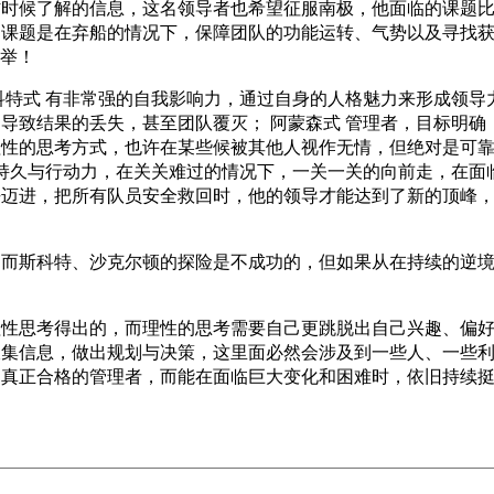
材时候了解的信息，这名领导者也希望征服南极，他面临的课题
的课题是在弃船的情况下，保障团队的功能运转、气势以及寻找
壮举！
科特式 有非常强的自我影响力，通过自身的人格魅力来形成领导
导致结果的丢失，甚至团队覆灭； 阿蒙森式 管理者，目标明确
理性的思考方式，也许在某些候被其他人视作无情，但绝对是可
、持久与行动力，在关关难过的情况下，一关一关的向前走，在面
去迈进，把所有队员安全救回时，他的领导才能达到了新的顶峰
，而斯科特、沙克尔顿的探险是不成功的，但如果从在持续的逆
理性思考得出的，而理性的思考需要自己更跳脱出自己兴趣、偏
收集信息，做出规划与决策，这里面必然会涉及到一些人、一些
是真正合格的管理者，而能在面临巨大变化和困难时，依旧持续