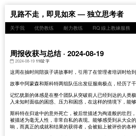
Skip
見路不走，即見如來 — 独立思考者
to
content
关于我
优势教练
耐力教练
RQ 線上教練服務
周报收获与总结 · 2024-08-19
2024-08-19
1102 字
这周在抽时间陪孩子讲故事时，引用了在管理者培训时给
故事中阿蒙森和斯科特两组队伍出发征服南极点，经历了
记忆犹新的体感是在整个团队从突破前人已经到达的人类极限
入未知时面临的困惑、压力和困惑，在这样的情境下，能
斯科特在归途中的意外死亡，被后世描述为殉道般的壮烈
被描述为毫无人性，非常自私的表现。能够感受到从大众
响，而真正的成就和结果的获得者，会被贴上被评价的各