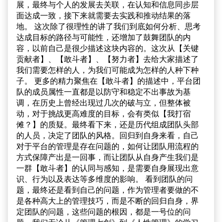
展，最终与个人的发展去关联，在认知和信息同步层
面达成一致，接下来就需要去实践和推动结果的落
地。 这次除了很理性的讲了我们到底如何分析、思考
达成目标的路径与可能性，还增加了鼓舞团队的内
容，以前自己是很少描述这块内容的。这次从【关键
贡献者】、【敢斗者】、【努力者】去给大家描述了
我们需要怎样的人，为我们可能成为怎样的人种下种
子。 更多的精力聚焦在【敢斗者】的描述中，平台团
队的成员属性一直都是以防守和稳定不出事故为基
调，在历史上曾经出现过几次的破与立，但整体被
动，对于挑战更高难度的目标，会有类似【我打宿
傩？】的质疑。最终看下来，还是历代组成团队头部
的人员，决定了团队的风格。回归到自身来看，自己
对于平台的管理是存在问题的，如何让团队用流程的
方式保障产出是一回事，而让团队从自身产生我们是
一群【敢斗者】的认同与感知，是需要自身展现出意
识、行为以及表达等多维度的影响。 看到团队的问
题，最终还是看到自己的问题，作为管理者要做的不
是各种高大上的管理技巧，而是不断的回归自身，界
定团队的问题，这些问题的根因，都是一号位的问