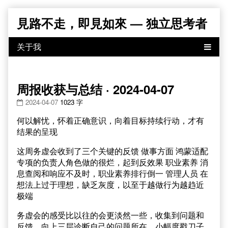
Skip
見路不走，即見如來 — 独立思考者
to
content
周报收获与总结 · 2024-04-07
2024-04-07
1023 字
何以解忧，怀着正确意识，向着目标持续行动，才有
结果的呈现
这周务虚会收到了三个关键的反馈 做事方面 鸿蒙适配
专项的负责人角色做的很烂，起到反效果 职业素养 消
息查阅和响应不及时，职业素养排行倒一 管理人员 在
想法上过于理想，缺乏灰度，以至于越做行为越趋近
极端
务虚会的感受比以往的会更淡然一些，收集到问题和
反馈，向上三层诊断自己的问题所在，小幅度戳刀子