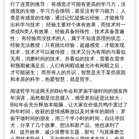
行了连贯的推导： 有感觉才可能有更高的学习力，没
感觉的生物，学习力会很弱，甚至没有学习能力； 人
类是有感觉的生物，通过记忆提炼出经验，才能推导
出科学与技术； 经验主要对个体有效果，而技术对一
类或N类人有效果； 经验具备特殊性，技术具备普遍
性； 有经验而没技术的人，属于不知道原理的状态，
经验无法教授；只有跳出经验，超越感觉，才能发现
技术，技术才可以被传授； 技术又分为有用的与看似
无用，消磨时间的技术。并看似的技术，需要在需求
和预期被满足后，人们有闲暇或被允许有闲暇之后，
才可能诞生； 而所有人的共识，智慧是关于某些原因
和本原的科学，热爱智慧，就是哲学。
阅读哲学与这两天的B站年会和罗振宇做时间的朋友跨
年演讲，虽然都是信息摄入，感受差别还是比较大：
B站年会充分释放本能脑，让大家在价值共鸣中度过了
跨年时间，收获的是情感释放以及对来年的期待； 罗
振宇做时间的朋友，用三个半小时的时间，自比寻回
犬，分享了几个故事、想法和新产品。他也谈到了
AI、提升效率、减少浪费等主题，那句『与其琢磨怎
么用技术取代人，不如想想怎么用技术支持人』也是