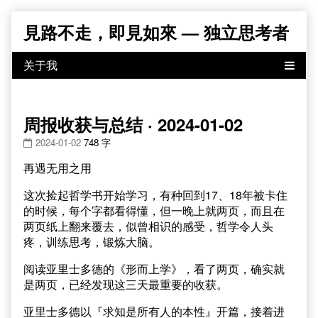
Skip
見路不走，即見如來 — 独立思考者
to
content
周报收获与总结 · 2024-01-02
2024-01-02
748 字
再遇无用之用
这次捡起哲学书开始学习，有种回到17、18年被卡住
的时候，每个字都看得懂，但一晚上就两页，而且在
两页纸上翻来覆去，似曾相识的感受，哲学令人头
疼，训练思考，锻炼大脑。
阅读亚里士多德的《形而上学》，看了两页，确实就
是两页，已经发现这三天最重要的收获。
亚里士多德以『求知是所有人的本性』开篇，接着进