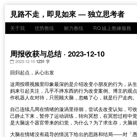
Skip
見路不走，即見如來 — 独立思考者
to
content
关于我
优势教练
耐力教练
RQ 線上教練服務
周报收获与总结 · 2023-12-10
2023-12-10
1231 字
回归起点，从心出发
这周投喂视频里印象最深的是介绍改变小朋友的行为，从
妈来引起关注，几乎不摔东西的行为改变案例。博主的观
作机器人在对待，只照顾大脑，忽略了心，就是行尸走肉
自己连续几周在情绪的漩涡里徘徊，尝试去改变认知，可
己静止下来，暂停了运动训练，转向冥想，在冥想过程中
是大脑这个器官带来的幻觉，为什么？为了求生存，大脑
大脑在情绪没有疏导的情况下给出的思路和结局——对「