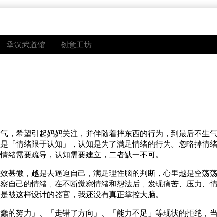
承汉武道馆
创意工坊
生气，希望引起妈妈关注，并伴随着摔东西的行为，到最后不生
点是「情绪限于认知」，认知是为了满足情绪的行为。忽略掉情
。情绪需要疏导，认知需要建立，二者缺一不可。
收效甚微，越是去逼迫自己，满足理性脑的判断，心里越是空荡
觉察自己的情绪，在不断觉察情绪和想法后，发现痛苦、压力、
就是被这样设计的器官，我还没有真正掌控大脑。
愚蠢的努力」、「走错了方向」、「能力不足」等现状的拒绝，