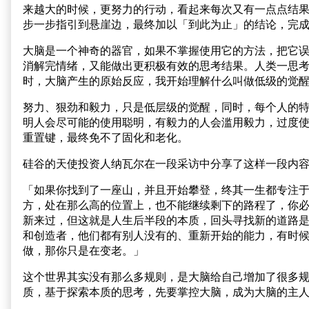
来越大的时候，更努力的行动，看起来每次又有一点点结
步一步指引到悬崖边，最终加以「到此为止」的结论，完
大脑是一个神奇的器官，如果不掌握使用它的方法，把它
消解完情绪，又能做出更积极有效的思考结果。人类一思
时，大脑产生的原始反应，我开始理解什么叫做低级的觉
努力、狠劲和毅力，只是低层级的觉醒，同时，每个人的
明人会尽可能的使用聪明，有毅力的人会滥用毅力，过度
重置键，最终免不了固化和老化。
硅谷的天使投资人纳瓦尔在一段采访中分享了这样一段内
「如果你找到了一座山，并且开始攀登，终其一生都专注
方，处在那么高的位置上，也不能继续剩下的路程了，你必
新来过，但这就是人生后半段的本质，回头寻找新的道路
和创造者，他们都有别人没有的、重新开始的能力，有时
做，那你只是在变老。」
这个世界其实没有那么多规则，是大脑给自己增加了很多
质，基于探索本质的思考，先要掌控大脑，成为大脑的主