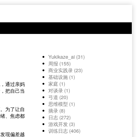
Yukikaze_ai (31)
周报 (155)
商业实践录 (23)
基础设施 (1)
家庭 (1)
气，通过亲妈
对谈录 (1)
绪，把自己当
弓道 (20)
思维模型 (1)
荡。为了让自
摘录 (8)
情绪、焦虑都
日志 (272)
游戏开发 (3)
训练日志 (406)
当发现偏差越