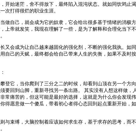
果，开始迷茫，舍不得放下，最终陷入混沌状态。就如同饮鸩止
成一次打得很烂的职业生涯。
误当做自己，就会成为它的奴隶，它会给出很多基于情绪的消极
考，上帝就发笑，我现在理解了一些，是为了解释和合理化当下
醒。
特长又会成为让自己越来越固化的强化剂，不断的强化我执。如
使用自己的天赋，最终都会给自己带来人生的失衡，如果不及时
容：
于攀登它，当你爬到了三分之二的时候，却看到山顶在另一个方
须要回到山脚，重新寻找另一条出路。 其实没有人想这样做，
是非常痛苦的，但这可能是最好的选择，这就是为什么你会发现
候你得愿意做一个傻瓜，带着初心者得心态回到起点重新开始，
规则与束缚，大脑控制着应该如何求生存，基于求存的思考，而
人。