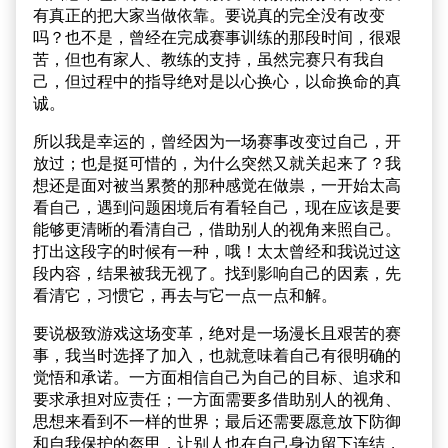
有真正的把大家当做依靠。要说真的完全没有改变
吗？也不是，曾经在完成赛事训练的那段时间，很艰
苦，但也有家人、教练的支持，虽然完赛只有我自
己，但过程中的指导绝对是以心换心，以命换命的真
诚。
所以我是幸运的，曾经因为一场赛事改变过自己，开
放过；也是挺可惜的，为什么突然又就关起来了？我
想还是面对被当累赘的那种感觉在做祟，一开始太高
看自己，遇到问题困境后有看轻自己，现在应该是要
能够更清晰的看清自己，借助别人的视角来照自己。
打出这段字的时候有一种，哦！太太曾经和我说过这
段内容，结果被我无视了。找到影响自己的因素，先
看清它，习惯它，再去与它一点一点和解。
要说极致游戏这场变革，绝对是一场漫长且艰苦的赛
事，我当时选择了加入，也就意味着自己有很明确的
觉悟和承诺。一方面相信自己为自己的目标、追求和
要求承担对应责任；一方面需要多借助别人的视角、
思想来看到不一样的世界；最后还需要愿意放下防御
和自我保护的盔甲，让别人也在自己身边留下连结，