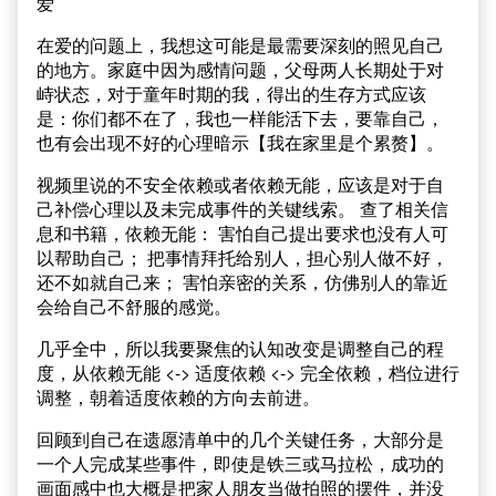
爱
在爱的问题上，我想这可能是最需要深刻的照见自己
的地方。家庭中因为感情问题，父母两人长期处于对
峙状态，对于童年时期的我，得出的生存方式应该
是：你们都不在了，我也一样能活下去，要靠自己，
也有会出现不好的心理暗示【我在家里是个累赘】。
视频里说的不安全依赖或者依赖无能，应该是对于自
己补偿心理以及未完成事件的关键线索。 查了相关信
息和书籍，依赖无能： 害怕自己提出要求也没有人可
以帮助自己； 把事情拜托给别人，担心别人做不好，
还不如就自己来； 害怕亲密的关系，仿佛别人的靠近
会给自己不舒服的感觉。
几乎全中，所以我要聚焦的认知改变是调整自己的程
度，从依赖无能 <-> 适度依赖 <-> 完全依赖，档位进行
调整，朝着适度依赖的方向去前进。
回顾到自己在遗愿清单中的几个关键任务，大部分是
一个人完成某些事件，即使是铁三或马拉松，成功的
画面感中也大概是把家人朋友当做拍照的摆件，并没