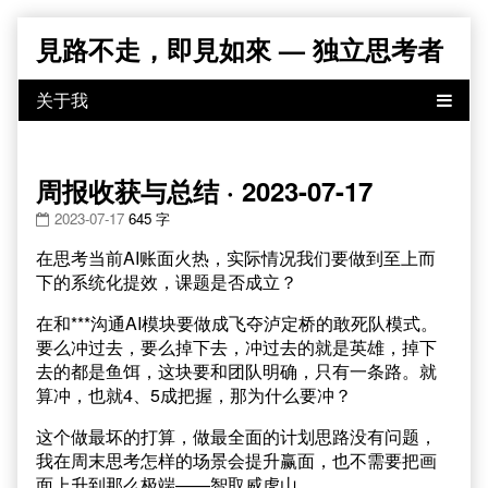
Skip
見路不走，即見如來 — 独立思考者
to
content
周报收获与总结 · 2023-07-17
2023-07-17
645 字
在思考当前AI账面火热，实际情况我们要做到至上而
下的系统化提效，课题是否成立？
在和***沟通AI模块要做成飞夺泸定桥的敢死队模式。
要么冲过去，要么掉下去，冲过去的就是英雄，掉下
去的都是鱼饵，这块要和团队明确，只有一条路。就
算冲，也就4、5成把握，那为什么要冲？
这个做最坏的打算，做最全面的计划思路没有问题，
我在周末思考怎样的场景会提升赢面，也不需要把画
面上升到那么极端——智取威虎山。