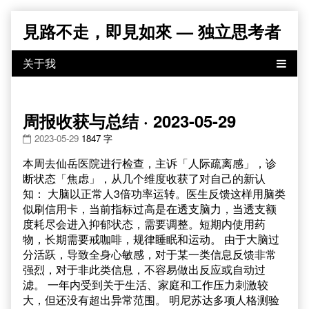
Skip
見路不走，即見如來 — 独立思考者
to
content
周报收获与总结 · 2023-05-29
2023-05-29
1847 字
本周去仙岳医院进行检查，主诉「人际疏离感」，诊
断状态「焦虑」，从几个维度收获了对自己的新认
知： 大脑以正常人3倍功率运转。医生反馈这样用脑类
似刷信用卡，当前指标过高是在透支脑力，当透支额
度耗尽会进入抑郁状态，需要调整。短期内使用药
物，长期需要戒咖啡，规律睡眠和运动。 由于大脑过
分活跃，导致全身心敏感，对于某一类信息反馈非常
强烈，对于非此类信息，不容易做出反应或自动过
滤。 一年内受到关于生活、家庭和工作压力刺激较
大，但还没有超出异常范围。 明尼苏达多项人格测验