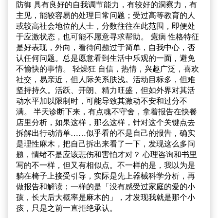
防御 具有良好的自我调节能力，有较好的洞察力，有
主见，能较容易的处理日常问题；受过高等教育的人
或较高社会地位的人士，分数往往在此范围，即便处
于应激状态，也可能不愿意寻求帮助。 癔病 性格特征
是好表现，外向，看待问题过于简单，自我中心，否
认任何问题。总是愿意看到生活中乐观的一面，避免
不愉快的事情。 轻燥狂 自信，热情，兴趣广泛，喜欢
社交，易亲近，但人际关系肤浅。活动目标多，但难
坚持持久。活跃、开朗、精力旺盛，但如外界对其活
动水平加以限制时，可能导致其激动不安和过分不
满。 半天诊断下来，有点魂不守舍，拿着报告在快餐
店里分析，如果这样，那么这样，针对这个关键点去
拆解出行动清单……似乎看的不是自己的报告，确实
是理性麻木，把自己拆出来看了一下，发现这么多问
题，情绪不是应该悲伤和害怕才对？ 心理咨询和书里
写的不一样，但又有相似点。不一样的是，我以为是
躺在椅子上接受引导，实际是先上器械科学分析，再
做报告和解读；一样的是「没有感受过家庭的爱的小
孩，长大后大概率是麻木的」，才发现我就是那个小
孩，只是之前一直拒绝承认。