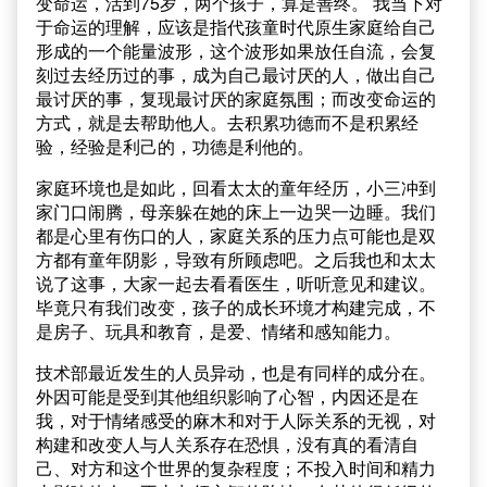
变命运，活到75岁，两个孩子，算是善终。 我当下对
于命运的理解，应该是指代孩童时代原生家庭给自己
形成的一个能量波形，这个波形如果放任自流，会复
刻过去经历过的事，成为自己最讨厌的人，做出自己
最讨厌的事，复现最讨厌的家庭氛围；而改变命运的
方式，就是去帮助他人。去积累功德而不是积累经
验，经验是利己的，功德是利他的。
家庭环境也是如此，回看太太的童年经历，小三冲到
家门口闹腾，母亲躲在她的床上一边哭一边睡。我们
都是心里有伤口的人，家庭关系的压力点可能也是双
方都有童年阴影，导致有所顾虑吧。之后我也和太太
说了这事，大家一起去看看医生，听听意见和建议。
毕竟只有我们改变，孩子的成长环境才构建完成，不
是房子、玩具和教育，是爱、情绪和感知能力。
技术部最近发生的人员异动，也是有同样的成分在。
外因可能是受到其他组织影响了心智，内因还是在
我，对于情绪感受的麻木和对于人际关系的无视，对
构建和改变人与人关系存在恐惧，没有真的看清自
己、对方和这个世界的复杂程度；不投入时间和精力