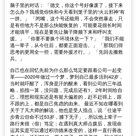
脑子里的对话： 「德文，你这个号好像废了，接下来
怎么办？我感觉你快和今天看到笼子里的“火云邪神”有
一拼。」 「闭嘴，这个号还能用，不会突然暴走，只
是有些地方不是那么快能恢复的，可能要花很长时间
才能填平，现在是要先让脑子降频下来和呼叫支
援。」 「你要不要换个环境休息一下？」 「我们不能
逃一辈子，从今往后，都要正面迎击。」 「那我们得
思考的更周全一些，需要外援才行。」 「先回去搬救
兵。」
自己也在回忆先前为什么那么笃定要跟着公司一起变
革——2020年做过一个梦，梦到自己最多活到42岁，
当时就吓醒了，浑身是汗的醒来，看到公司的三年战
略，掐指一算，没问题，完成后还有1、2年时间给自
己，理想和现实还是有挺大偏差的，赶不赶得上，跟
不跟的上，都是自己焦虑的由来。 最近不知在哪看到
关于了凡大师的解说，他也是受人指点，说「仕途平
步青云但命不过53岁，膝下无子」，所以他上辈子一
路行来很（假）笃定；在遇到真大师点拨后，发现命
运其实是可以通过积功德来改变的，这样一直行善改