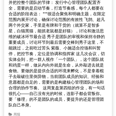
并把控整个团队的节律： 发行中心管理团队配置齐
全，需要的是启动节奏，打造节奏感，每个人都要在
合适的阶段表达： ***很适合聚焦和明确主题，在限定
范围内展开讨论，确保讨论范围的有效性 飞鹄、超凡
两个外交家，手里是有牌和干货的（就算不是智多
星，白猫黑猫，能抓老鼠都是好猫），讨论和激活思
维的破冰环节最合适 秀子是团队的审视和保持冷静的
重要成员，讨论环节到最后需要交棒到秀子这里，不
能跳过，之前吃过苦头 紫薇、小施适合控场和叫暂
停，把控节奏，定位是协调和指挥家 这几次会议，切
实体会到，把一群人视作「一个团队」，这个团队就
和鸡蛋一样，做从内向外就是生命，从外敲进去就是
食物。要做的是提供合适的环境来孵化，不是拿着棍
子去敲破往里倒异物，当前团队成员的知识、经验和
意愿都是自足的，需要的是构建核心管理团队的场和
合理的协作节奏。 这周复盘第四组的作业，有一句话
很扎心——自己没有光的时候，连影子都会背叛你。
要「修理」的不是团队的成员，要提升的还是管理团
队自己本身。
周报