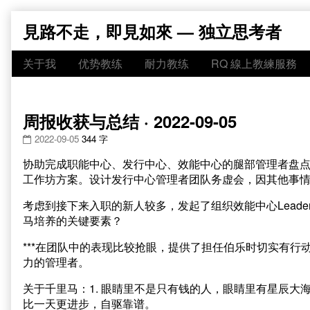
Skip
見路不走，即見如來 — 独立思考者
to
content
关于我
优势教练
耐力教练
RQ 線上教練服務
周报收获与总结 · 2022-09-05
2022-09-05
344 字
协助完成职能中心、发行中心、效能中心的腿部管理者盘
工作坊方案。设计发行中心管理者团队务虚会，因其他事
考虑到接下来入职的新人较多，发起了组织效能中心Lead
马培养的关键要素？
***在团队中的表现比较抢眼，提供了担任伯乐时切实有
力的管理者。
关于千里马：1. 眼睛里不是只有钱的人，眼睛里有星辰大海。
比一天更进步，自驱靠谱。