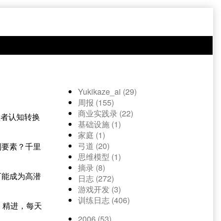
Yukikaze_ai (29)
周报 (155)
商业实践录 (22)
理者认知转换
基础设施 (1)
家庭 (1)
弓道 (20)
别要素？千里
思维模型 (1)
摘录 (8)
可能成为高潜
日志 (272)
游戏开发 (3)
训练日志 (406)
. 精进，每天
2006 (53)