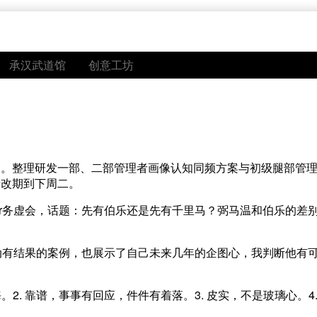
承汉武道馆
创意工坊
点。整理研发一部、二部管理者画像认知同频方案与初级腿部管
情改期到下周二。
er务虚会，话题：先有伯乐还是先有千里马？弼马温和伯乐的差
行动有结果的案例，也展示了自己未来几年的企图心，我判断他有
2. 靠谱，事事有回应，件件有着落。3. 皮实，不是玻璃心。4