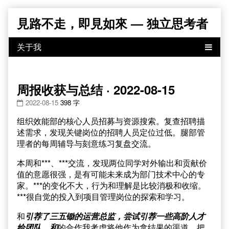
Skip
見路不走，即見如來 — 独立思考者
to
content
周报收获与总结 · 2022-08-15
2022-08-15
398 字
组织效能部的核心人员招募与资源搜索。复查招聘描
述需求，发现关键岗位的招聘人员定位过低。腿部管
理者的每周辅导与刻意练习复盘交流。
本周和***、***交流，发现两位同学对外输出和贡献价
值的意愿很强，是有可能未来成为部门技术中心的专
家。***的变化不大，行为和理解是比较消极和收缩。
***很自觉的投入到项目管理岗位的探索和学习。
和
引荐了三五锄的运营总监，尝试引荐一些高阶人才
给团队。和
的合作我考虑将他作为拿结果的渠道，把