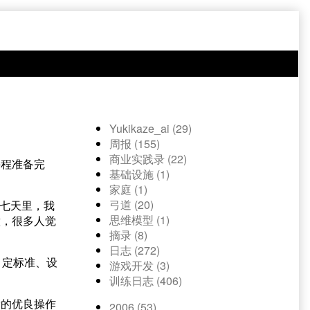
Yukikaze_ai (29)
周报 (155)
商业实践录 (22)
课程准备完
基础设施 (1)
家庭 (1)
弓道 (20)
的七天里，我
思维模型 (1)
意，很多人觉
摘录 (8)
日志 (272)
、定标准、设
游戏开发 (3)
训练日志 (406)
党的优良操作
2006 (53)