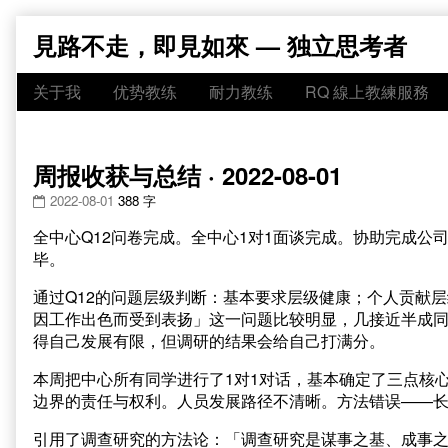
Skip
見路不走，即見如來 — 独立思考者
to
content
关于我
优势教练
耐力教练
RQ 線上教練服務
周报收获与总结 · 2022-08-01
2022-08-01
388 字
全中心Q12问卷完成。全中心1对1面谈完成。协助完成
毕。
通过Q12的问题层级判断：基本要求层级健康；个人贡献
因工作出色而受到表扬」这一问题比较明显，几接近半成
得自己发展有限，但调研的结果会给自己打满分。
本周把中心所有同学进行了1对1对话，基本确定了三点核
边界的责任与权利。人员发展路径不清晰。方法错误——
引用了调查研究的方法论：「调查研究是谋事之基、成事