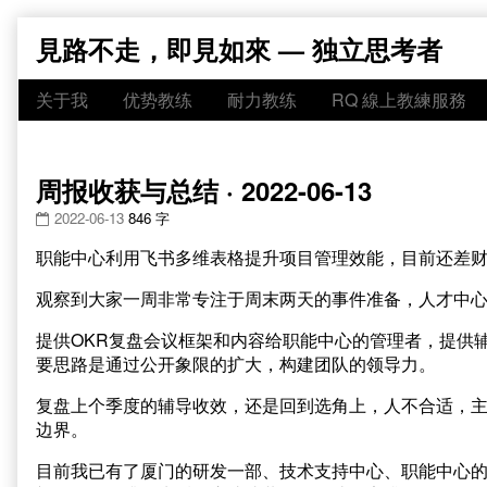
Skip
見路不走，即見如來 — 独立思考者
to
content
关于我
优势教练
耐力教练
RQ 線上教練服務
周报收获与总结 · 2022-06-13
2022-06-13
846 字
职能中心利用飞书多维表格提升项目管理效能，目前还差
观察到大家一周非常专注于周末两天的事件准备，人才中心的
提供OKR复盘会议框架和内容给职能中心的管理者，提供
要思路是通过公开象限的扩大，构建团队的领导力。
复盘上个季度的辅导收效，还是回到选角上，人不合适，
边界。
目前我已有了厦门的研发一部、技术支持中心、职能中心