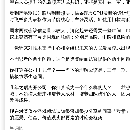
望在人员提升的先后顺序达成共识，哪些是安排在一军，
看到产品测试时联结到新想法，借鉴现今CPU最新的设计
时飞书多为表格作为节能核心，主张灵活、轻使用门槛与
周末两次会议信息量比较大，消化起来还需要一些时间。
议上突然有了灵光闪现的联结；分别是高阶、中阶和低阶
一觉醒来对技术支持中心和全组织未来的人员发展模式出
本周思考的两个问题，这个是樊登给面试官提供的两个问
你打算在公司干几年？——当下的理解应该是，三年一期
搞极致系生态圈。
几年之后离开公司，你打算成为一个什么样的人？——我
域，不断捞人进来和培养人成材，培养团队成军的人。因
发展成果。
现在对某位在游戏领域认知很深却很少分享的同事「敌意」
的愿景、使命、价值观头部要素的讨论会框架。
周报