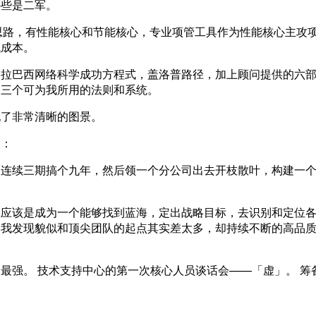
哪些是二军。
思路，有性能核心和节能核心，专业项管工具作为性能核心主攻
低成本。
巴拉巴西网络科学成功方程式，盖洛普路径，加上顾问提供的六
的三个可为我所用的法则和系统。
现了非常清晰的图景。
题：
。连续三期搞个九年，然后领一个分公司出去开枝散叶，构建一
想应该是成为一个能够找到蓝海，定出战略目标，去识别和定位
为我发现貌似和顶尖团队的起点其实差太多，却持续不断的高品
最强。 技术支持中心的第一次核心人员谈话会——「虚」。 筹